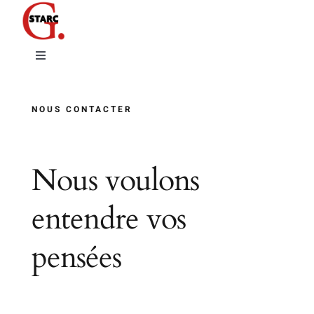
Passer
au
contenu
Toggle
Navigation
Expositions
NOUS CONTACTER
L’artiste
Nous voulons
Contact
entendre vos
pensées